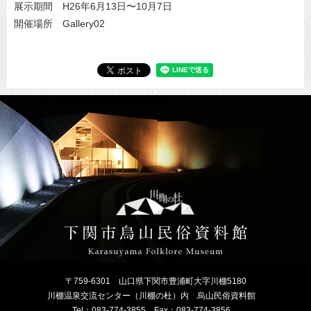
展示期間 H26年6月13日〜10月7日
開催場所 Gallery02
〒759-6301
山口県下関市豊浦町大字川棚5180
川棚温泉交流センター（川棚の杜）内
烏山民俗資料館
Tel：083-774-3855
Fax：083-774-3856