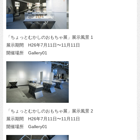
「ちょっとむかしのおもちゃ展」展示風景 1
展示期間 H26年7月11日〜11月11日
開催場所 Gallery01
「ちょっとむかしのおもちゃ展」展示風景 2
展示期間 H26年7月11日〜11月11日
開催場所 Gallery01