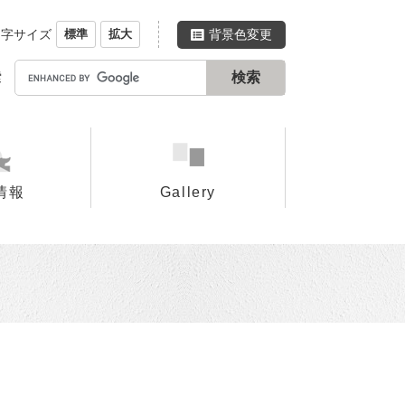
文字サイズ
背景色変更
標準
拡大
G
索
o
o
g
l
e
情報
Gallery
カ
ス
タ
ム
検
索