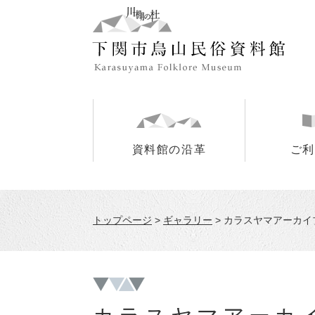
ペ
メ
ー
ニ
ジ
ュ
の
ー
先
を
頭
飛
で
ば
す
し
。
て
資料館の沿革
ご利
本
文
へ
トップページ
>
ギャラリー
>
カラスヤマアーカイ
本
文