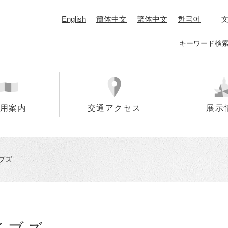
English
簡体中文
繁体中文
한국어
キーワード検
用案内
交通アクセス
展示
ブズ