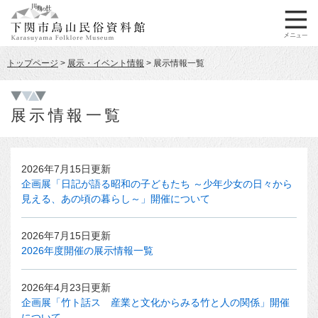
ペ
メ
ー
ニ
ジ
ュ
の
ー
トップページ
>
展示・イベント情報
>
展示情報一覧
先
を
頭
飛
本
で
ば
文
す
し
展示情報一覧
。
て
本
文
2026年7月15日更新
へ
企画展「日記が語る昭和の子どもたち ～少年少女の日々から
見える、あの頃の暮らし～」開催について
2026年7月15日更新
2026年度開催の展示情報一覧
2026年4月23日更新
企画展「竹ト話ス 産業と文化からみる竹と人の関係」開催
について