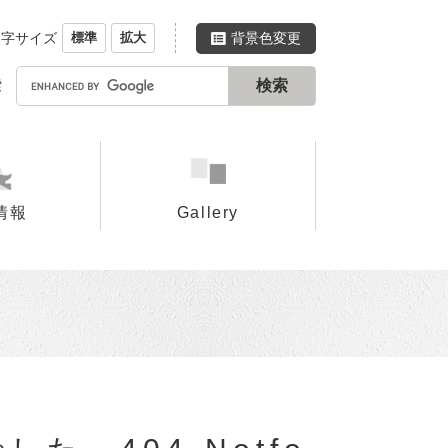
文字サイズ
背景色変更
標準
拡大
G
索
o
o
g
l
e
情報
Gallery
カ
ス
タ
ム
検
索