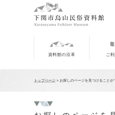
ペ
メ
ー
ニ
ジ
ュ
の
ー
先
を
頭
飛
で
ば
す
し
。
て
資料館の沿革
ご利
本
文
へ
トップページ
>
お探しのページを見つけることができま
本
文