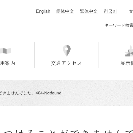
English
簡体中文
繁体中文
한국어
キーワード検
用案内
交通アクセス
展示
せんでした。404-Notfound