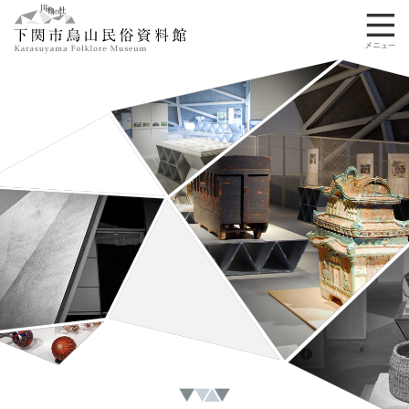
ペ
メ
ー
ニ
ジ
ュ
の
ー
先
を
頭
飛
で
ば
す
し
。
て
本
文
へ
本