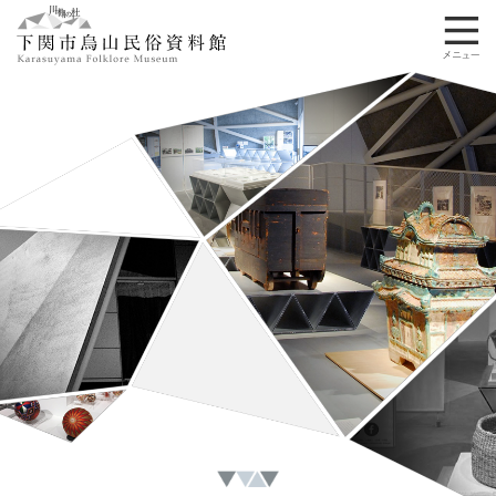
ペ
メ
ー
ニ
ジ
ュ
の
ー
先
を
頭
飛
で
ば
す
し
。
て
本
文
へ
本